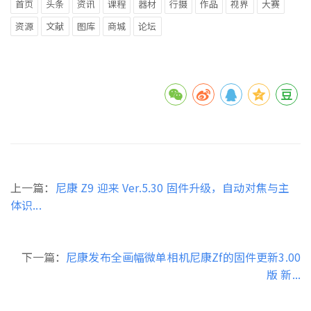
首页
头条
资讯
课程
器材
行摄
作品
视界
大赛
资源
文献
图库
商城
论坛
上一篇：
尼康 Z9 迎来 Ver.5.30 固件升级，自动对焦与主
体识...
下一篇：
尼康发布全画幅微单相机尼康Zf的固件更新3.00
版 新...