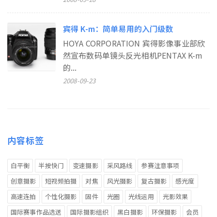
宾得 K-m：简单易用的入门级数
HOYA CORPORATION 宾得影像事业部欣
然宣布数码单镜头反光相机PENTAX K-m
的...
2008-09-23
内容标签
白平衡
半按快门
变速摄影
采风路线
参赛注意事项
创意摄影
短视频拍摄
对焦
风光摄影
复古摄影
感光度
高速连拍
个性化摄影
固件
光圈
光线运用
光影效果
国际赛事作品选送
国际摄影组织
黑白摄影
环保摄影
会员