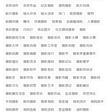
获奖佳作
获奖作品
纪实摄影
建筑摄影
胶片风格
胶片摄影
镜头评测
镜头选择
快门
旅游摄影
模特
拍摄攻略
曝光
庆典摄影
取景器
全画幅相机
人像摄影
色彩管理
闪光灯
商业图片
社交媒体摄影
摄影
摄影版权交易
摄影背包
摄影采风
摄影大赛
摄影大赛
摄影大师
摄影风格
摄影工作室
摄影构图
摄影光线
摄影后期
摄影画廊
摄影技巧
摄影节
摄影界重要事件
摄影理论
摄影流派
摄影路线
摄影论坛
摄影美学
摄影器材
摄影软件
摄影色彩
摄影圣地
摄影师访谈
摄影史
摄影市场
摄影视角
摄影书籍
摄影术语
摄影网
摄影文化
摄影欣赏
摄影艺术
摄影游记
摄影展览
摄影展览信息
摄影资讯
摄影作品
生态摄影
视觉传达
手机摄影
数码摄影
微单相机
稳定器
相机测评
相机固件
相机推荐
相机性能
相机选购
星空摄影
延时摄影