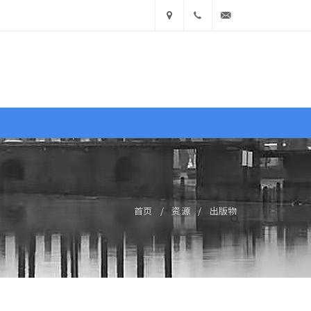
中国
400
info@ea360.com
• 山
900
东省济
1551
南市历
文献
图库
商城
下区舜
耕路
出版物
软工具
修图包
启锦囊
首页
/
资源
/
出版物
14号