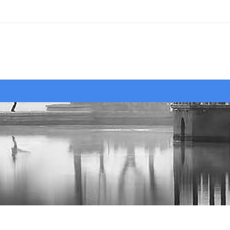
行摄
作品
视界
大赛
资源
图片库