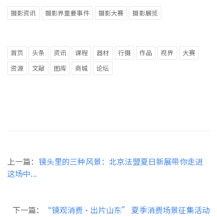
摄影资讯
摄影界重要事件
摄影大赛
摄影展览
首页
头条
资讯
课程
器材
行摄
作品
视界
大赛
资源
文献
图库
商城
论坛
上一篇：
镜头里的三种风景：北京法盟夏日新展带你走进
这场中...
下一篇：
“镜观消费・出片山东” 夏季消费场景征集活动