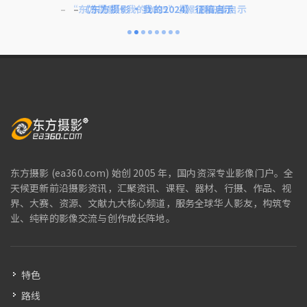
济南市建党百年摄影大赛获奖作品展开幕暨颁...
济南举办建党百年摄影大賽获奖作品展开幕式...
“东方摄影·我的2025”摄影展征稿启示
《东方摄影 · 我的2024》征稿启示
济南市建党百年摄影大赛征稿启事
中国第19届国际摄影艺术展览
第九届济南国际摄影双年展
第五届世界摄影大会启幕
东方摄影 (ea360.com) 始创 2005 年，国内资深专业影像门户。全
天候更新前沿摄影资讯，汇聚资讯、课程、器材、行摄、作品、视
界、大赛、资源、文献九大核心频道，服务全球华人影友，构筑专
业、纯粹的影像交流与创作成长阵地。
特色
路线