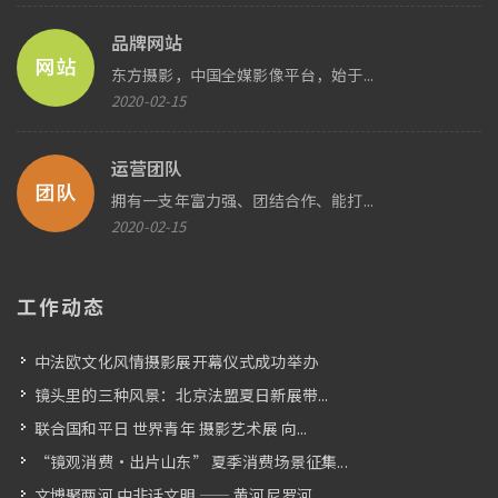
品牌网站
东方摄影，中国全媒影像平台，始于...
2020-02-15
运营团队
拥有一支年富力强、团结合作、能打...
2020-02-15
工作动态
中法欧文化风情摄影展开幕仪式成功举办
镜头里的三种风景：北京法盟夏日新展带...
联合国和平日 世界青年 摄影艺术展 向...
“镜观消费・出片山东” 夏季消费场景征集...
文博聚两河 中非话文明 —— 黄河尼罗河...