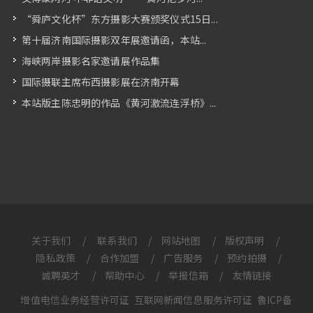
“舜庐文化杯”东方摄影大赛颁奖仪式15日...
第十届济南国际摄影双年展邀请函，本站...
海峡两岸摄影名家邀请展作品集
国际摄联主席布西摄影展在济南开幕
本站版主陈忠明的作品《黄河激流连浮桥》...
关于我们
/
联系我们
/
网站地图
/
版权声明
/
隐私政策
/
合作加盟
/
广告服务
/
预约拍摄
/
诚聘英才
/
帮助中心
/
举报信箱
/
友情链接
增值电信业务经营许可证
互联网新闻信息服务许可证
鲁ICP备