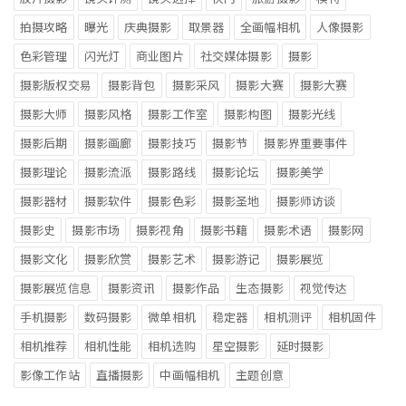
拍摄攻略
曝光
庆典摄影
取景器
全画幅相机
人像摄影
色彩管理
闪光灯
商业图片
社交媒体摄影
摄影
摄影版权交易
摄影背包
摄影采风
摄影大赛
摄影大赛
摄影大师
摄影风格
摄影工作室
摄影构图
摄影光线
摄影后期
摄影画廊
摄影技巧
摄影节
摄影界重要事件
摄影理论
摄影流派
摄影路线
摄影论坛
摄影美学
摄影器材
摄影软件
摄影色彩
摄影圣地
摄影师访谈
摄影史
摄影市场
摄影视角
摄影书籍
摄影术语
摄影网
摄影文化
摄影欣赏
摄影艺术
摄影游记
摄影展览
摄影展览信息
摄影资讯
摄影作品
生态摄影
视觉传达
手机摄影
数码摄影
微单相机
稳定器
相机测评
相机固件
相机推荐
相机性能
相机选购
星空摄影
延时摄影
影像工作站
直播摄影
中画幅相机
主题创意