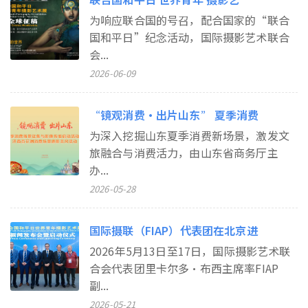
为响应联合国的号召，配合国家的“联合
国和平日”纪念活动，国际摄影艺术联合
会...
2026-06-09
“镜观消费・出片山东” 夏季消费
为深入挖掘山东夏季消费新场景，激发文
旅融合与消费活力，由山东省商务厅主
办...
2026-05-28
国际摄联（FIAP）代表团在北京进
2026年5月13日至17日，国际摄影艺术联
合会代表团里卡尔多•布西主席率FIAP
副...
2026-05-21