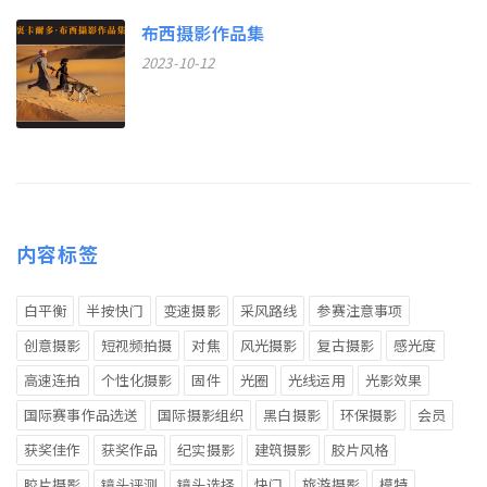
布西摄影作品集
2023-10-12
内容标签
白平衡
半按快门
变速摄影
采风路线
参赛注意事项
创意摄影
短视频拍摄
对焦
风光摄影
复古摄影
感光度
高速连拍
个性化摄影
固件
光圈
光线运用
光影效果
国际赛事作品选送
国际摄影组织
黑白摄影
环保摄影
会员
获奖佳作
获奖作品
纪实摄影
建筑摄影
胶片风格
胶片摄影
镜头评测
镜头选择
快门
旅游摄影
模特