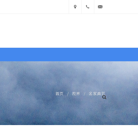
中国
400
info@ea360.com
• 山
900
东省济
1551
南市历
文献
图库
商城
下区舜
耕路
中国名家
外国名家
首页
/
视界
/
名家典范
14号