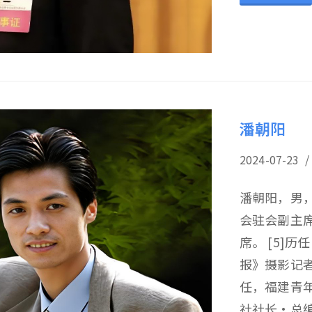
潘朝阳
2024-07-
潘朝阳，男
会驻会副主
席。 [5]
报》摄影记
任，福建青
社社长·总