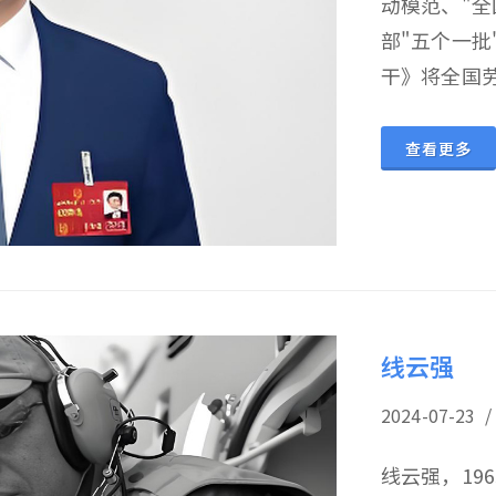
动模范、"
部"五个一批
干》将全国劳
查看更多
线云强
2024-07-
线云强，19