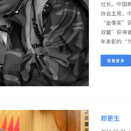
社长。中国
协会主席。
“金像奖”
双馨”获得
年表彰的“为
查看更多
郑更生