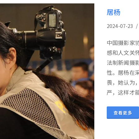
居杨
2024-07-
中国摄影家
感和人文关
法制新闻摄影
性。‌居杨在
畏，‌她认为
严，‌这样才
查看更多