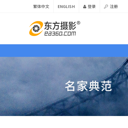
繁体中文
ENGLISH
登录
注册
首页
资讯
课程
器材
名家典范
视界 •
Vison
论坛