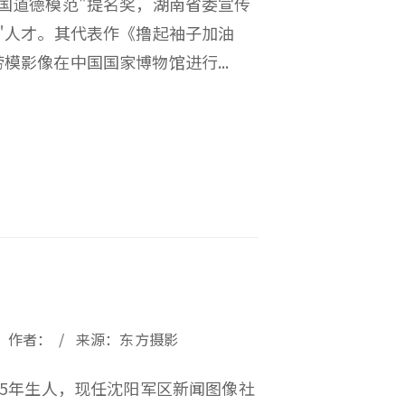
全国道德模范"提名奖，湖南省委宣传
"人才。其代表作《撸起袖子加油
模影像在中国国家博物馆进行...
23 / 作者： / 来源：东方摄影
65年生人，现任沈阳军区新闻图像社