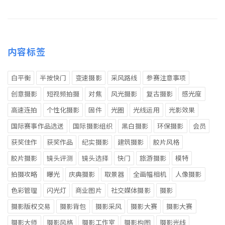
内容标签
白平衡
半按快门
变速摄影
采风路线
参赛注意事项
创意摄影
短视频拍摄
对焦
风光摄影
复古摄影
感光度
高速连拍
个性化摄影
固件
光圈
光线运用
光影效果
国际赛事作品选送
国际摄影组织
黑白摄影
环保摄影
会员
获奖佳作
获奖作品
纪实摄影
建筑摄影
胶片风格
胶片摄影
镜头评测
镜头选择
快门
旅游摄影
模特
拍摄攻略
曝光
庆典摄影
取景器
全画幅相机
人像摄影
色彩管理
闪光灯
商业图片
社交媒体摄影
摄影
摄影版权交易
摄影背包
摄影采风
摄影大赛
摄影大赛
摄影大师
摄影风格
摄影工作室
摄影构图
摄影光线