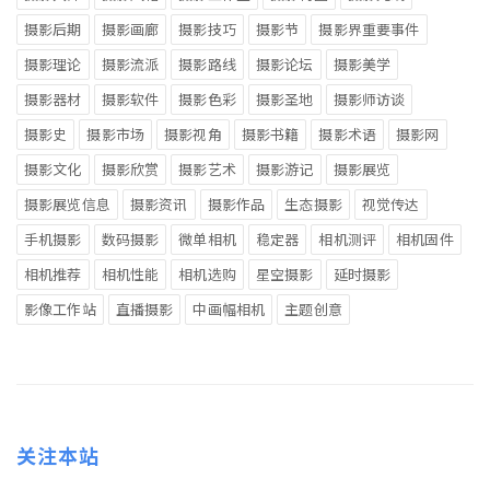
摄影后期
摄影画廊
摄影技巧
摄影节
摄影界重要事件
摄影理论
摄影流派
摄影路线
摄影论坛
摄影美学
摄影器材
摄影软件
摄影色彩
摄影圣地
摄影师访谈
摄影史
摄影市场
摄影视角
摄影书籍
摄影术语
摄影网
摄影文化
摄影欣赏
摄影艺术
摄影游记
摄影展览
摄影展览信息
摄影资讯
摄影作品
生态摄影
视觉传达
手机摄影
数码摄影
微单相机
稳定器
相机测评
相机固件
相机推荐
相机性能
相机选购
星空摄影
延时摄影
影像工作站
直播摄影
中画幅相机
主题创意
关注本站