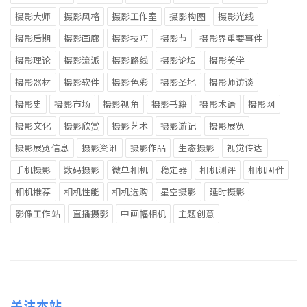
摄影大师
摄影风格
摄影工作室
摄影构图
摄影光线
摄影后期
摄影画廊
摄影技巧
摄影节
摄影界重要事件
摄影理论
摄影流派
摄影路线
摄影论坛
摄影美学
摄影器材
摄影软件
摄影色彩
摄影圣地
摄影师访谈
摄影史
摄影市场
摄影视角
摄影书籍
摄影术语
摄影网
摄影文化
摄影欣赏
摄影艺术
摄影游记
摄影展览
摄影展览信息
摄影资讯
摄影作品
生态摄影
视觉传达
手机摄影
数码摄影
微单相机
稳定器
相机测评
相机固件
相机推荐
相机性能
相机选购
星空摄影
延时摄影
影像工作站
直播摄影
中画幅相机
主题创意
关注本站