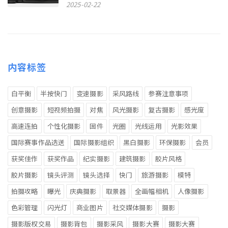
2025-02-22
内容标签
白平衡
半按快门
变速摄影
采风路线
参赛注意事项
创意摄影
短视频拍摄
对焦
风光摄影
复古摄影
感光度
高速连拍
个性化摄影
固件
光圈
光线运用
光影效果
国际赛事作品选送
国际摄影组织
黑白摄影
环保摄影
会员
获奖佳作
获奖作品
纪实摄影
建筑摄影
胶片风格
胶片摄影
镜头评测
镜头选择
快门
旅游摄影
模特
拍摄攻略
曝光
庆典摄影
取景器
全画幅相机
人像摄影
色彩管理
闪光灯
商业图片
社交媒体摄影
摄影
摄影版权交易
摄影背包
摄影采风
摄影大赛
摄影大赛