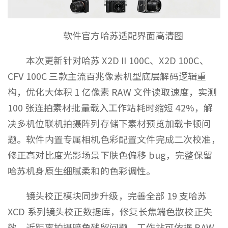
软件官方哈苏适配界面高清图
本次更新针对哈苏 X2D II 100C、X2D 100C、
CFV 100C 三款主流百兆像素机型底层解码逻辑重
构，优化大体积 1 亿像素 RAW 文件读取速度，实测
100 张连拍素材批量载入工作站耗时缩短 42%，解
决多机位联机拍摄阵列存储下素材预览加载卡顿问
题。软件内置专属相机色彩配置文件完成二次校准，
修正高对比度光影场景下肤色偏移 bug，完整保留
哈苏机身原生细腻柔和的色彩调性。
镜头校正模块同步升级，完善全部 19 支哈苏
XCD 系列镜头校正数据库，修复长焦端色散校正失
效、近距离拍摄暗角残留问题，工作站可依据 RAW