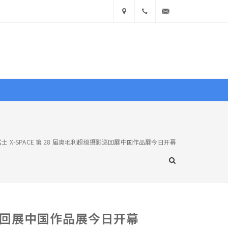
中国
400
info@ea360.com
• 山
900
东省济
1551
南市历
文献
图库
商城
下区舜
 X-SPACE 第 28 届奥地利超级摄影巡回展中国作品展今日开幕
耕路
业界
活动
文化
访谈
览万象
14号
影巡回展中国作品展今日开幕