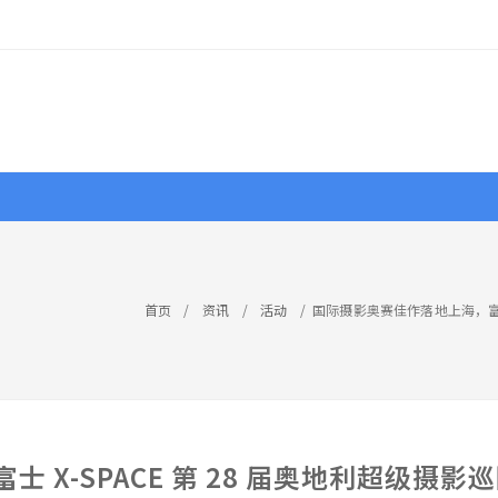
行摄
作品
视界
大赛
资源
首页
/
资讯
/
活动
/
国际摄影奥赛佳作落地上海，富士
 X-SPACE 第 28 届奥地利超级摄