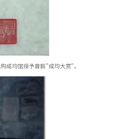
机构成均馆授予曾毅"成均大赏"。