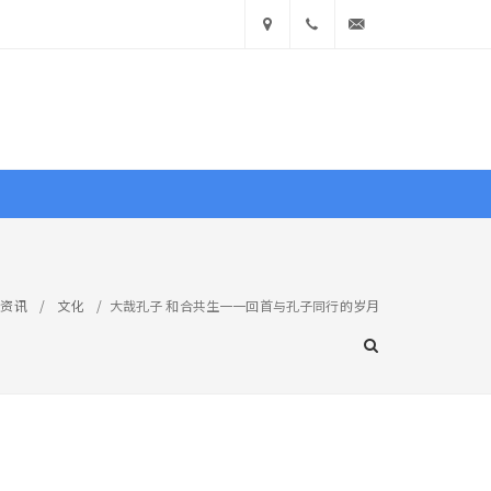
中国
400
info@ea360.com
• 山
900
东省济
1551
南市历
文献
图库
商城
下区舜
资讯
/
文化
/
大哉孔子 和合共生一一回首与孔子同行的岁月
耕路
业界
活动
文化
访谈
览万象
14号