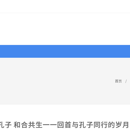
行摄
作品
视界
大赛
资源
首页
/
孔子 和合共生一一回首与孔子同行的岁月