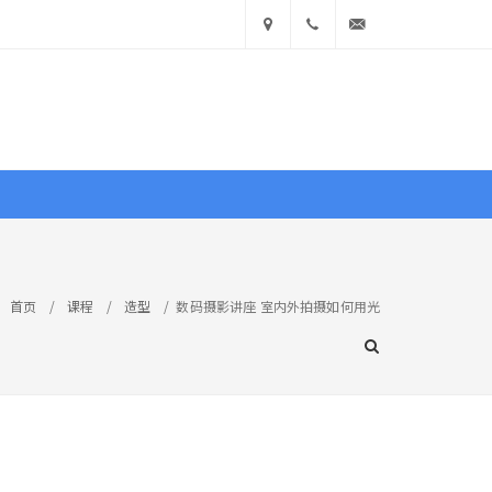
中国
400
info@ea360.com
• 山
900
东省济
1551
南市历
文献
图库
商城
下区舜
首页
/
课程
/
造型
/
数码摄影讲座 室内外拍摄如何用光
耕路
技巧
造型
实战
赏析
学真知
14号