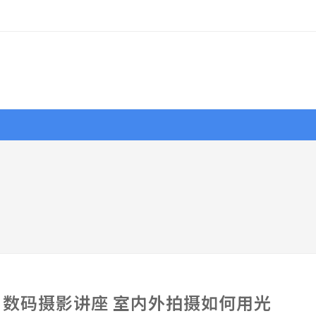
行摄
作品
视界
大赛
资源
数码摄影讲座 室内外拍摄如何用光