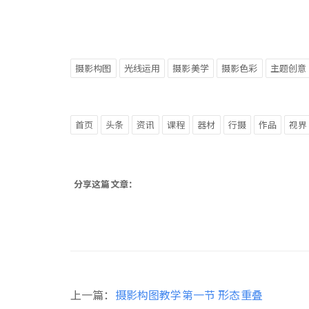
摄影构图
光线运用
摄影美学
摄影色彩
主题创意
首页
头条
资讯
课程
器材
行摄
作品
视界
分享这篇文章：
上一篇：
摄影构图教学第一节 形态重叠