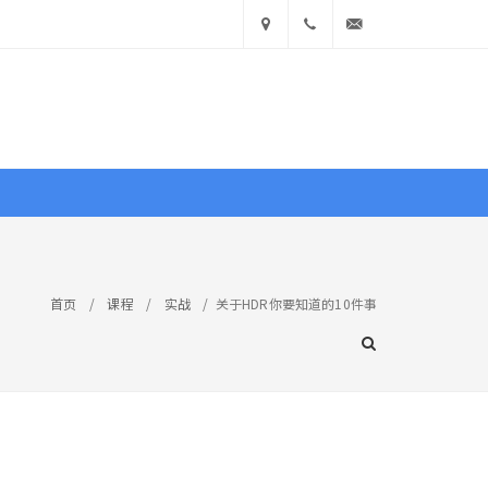
中国
400
info@ea360.com
• 山
900
东省济
1551
南市历
文献
图库
商城
下区舜
首页
/
课程
/
实战
/
关于HDR你要知道的10件事
耕路
技巧
造型
实战
赏析
学真知
14号