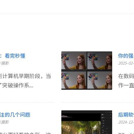
：看完秒懂
你的强来
方摄影
2025-02
到计算机早期阶段，当
在数码
突破操作系...
作一直
注的几个问题
后期软
点摄影
2024-12