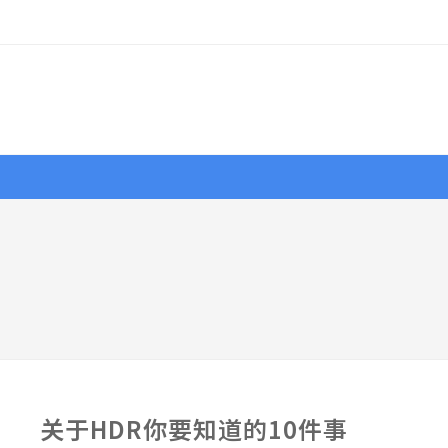
行摄
作品
视界
大赛
资源
关于HDR你要知道的10件事