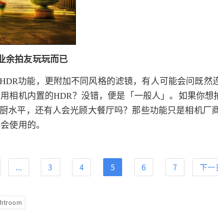
给业余拍友玩玩而已
DR功能，更附加不同风格的滤镜，有人可能会问既然连
会用相机内置的HDR？没错，便是「一般人」。如果你想
厨水平，还有人会光顾大餐厅吗？那些功能只是相机厂
不会使用的。
...
3
4
5
6
7
下一
ghtroom