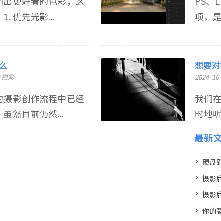
调出更好看的色彩，这
PS、
 优先光影...
项，是
么
想要对
点摄影
2024-10
的摄影创作流程中已经
我们
虽然目前仍然...
时地听
最新
硬盘
摄影
摄影
你的强