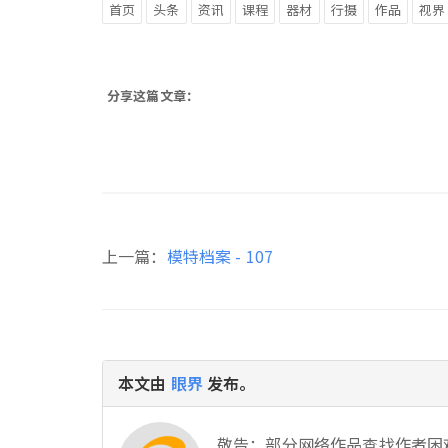
首页
头条
资讯
课程
器材
行摄
作品
视界
分享这篇文章：
上一篇：
模特档案 - 107
本文由
眼界
发布。
敬告：部分网络作品查找作者困