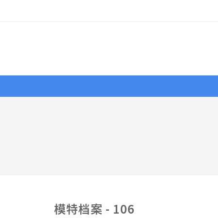
行摄
作品
视界
大赛
资源
名家典范
模特档案 - 106