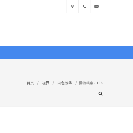
中国
400
info@ea360.com
• 山
900
东省济
1551
南市历
文献
图库
商城
下区舜
首页
/
视界
/
国色芳华
/
模特档案 - 106
耕路
摄友臻品
国色芳华
东方镜界
探新镜
14号