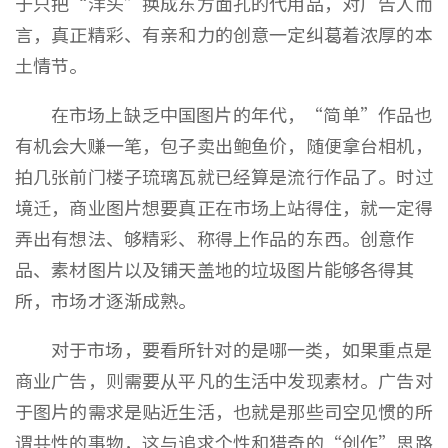
于只把“洋头”换成东方面孔的代用品，对广告人而
言，真正精彩、有亲和力的创意一定纠葛着浓厚的本
土情节。
在市场上缺乏中国图片的年代，“简单”作品也
有机会大赚一笔，包子卖出鲍鱼价，随便拿台相机，
拍几张前门楼子琉璃瓦就已经算是流行作品了。时过
境迁，商业图片想要真正在市场上站得住，就一定得
弄出有想法、够精彩、称得上作品的东西。创意作
品、素材图片以及铺天盖地的垃圾图片能够各得其
所，市场才逐渐成熟。
对于市场，要看所针对的是哪一类，如果重点是
商业广告，则需要从平凡的生活中发现素材。广告对
于图片的需求是贴近生活，也就是那些司空见惯的所
谓共性的事物，这与追求个性和猎奇的“创作”思路