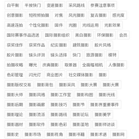
白平衡
半按快门
变速摄影
采风路线
参赛注意事项
创意摄影
短视频拍摄
对焦
风光摄影
复古摄影
感光度
高速连拍
个性化摄影
固件
光圈
光线运用
光影效果
国际赛事作品选送
国际摄影组织
黑白摄影
环保摄影
会员
获奖佳作
获奖作品
纪实摄影
建筑摄影
胶片风格
胶片摄影
镜头评测
镜头选择
快门
旅游摄影
模特
拍摄攻略
曝光
庆典摄影
取景器
全画幅相机
人像摄影
色彩管理
闪光灯
商业图片
社交媒体摄影
摄影
摄影版权交易
摄影背包
摄影采风
摄影大赛
摄影大赛
摄影大师
摄影风格
摄影工作室
摄影构图
摄影光线
摄影后期
摄影画廊
摄影技巧
摄影节
摄影界重要事件
摄影理论
摄影流派
摄影路线
摄影论坛
摄影美学
摄影器材
摄影软件
摄影色彩
摄影圣地
摄影师访谈
摄影史
摄影市场
摄影视角
摄影书籍
摄影术语
摄影网