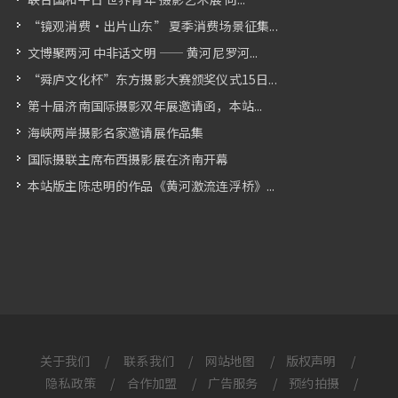
“镜观消费・出片山东” 夏季消费场景征集...
文博聚两河 中非话文明 —— 黄河尼罗河...
“舜庐文化杯”东方摄影大赛颁奖仪式15日...
第十届济南国际摄影双年展邀请函，本站...
海峡两岸摄影名家邀请展作品集
国际摄联主席布西摄影展在济南开幕
本站版主陈忠明的作品《黄河激流连浮桥》...
关于我们
/
联系我们
/
网站地图
/
版权声明
/
隐私政策
/
合作加盟
/
广告服务
/
预约拍摄
/