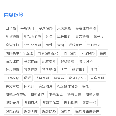
内容标签
白平衡
半按快门
变速摄影
采风路线
参赛注意事项
创意摄影
短视频拍摄
对焦
风光摄影
复古摄影
感光度
高速连拍
个性化摄影
固件
光圈
光线运用
光影效果
国际赛事作品选送
国际摄影组织
黑白摄影
环保摄影
会员
获奖佳作
获奖作品
纪实摄影
建筑摄影
胶片风格
胶片摄影
镜头评测
镜头选择
快门
旅游摄影
模特
拍摄攻略
曝光
庆典摄影
取景器
全画幅相机
人像摄影
色彩管理
闪光灯
商业图片
社交媒体摄影
摄影
摄影版权交易
摄影背包
摄影采风
摄影大赛
摄影大赛
摄影大师
摄影风格
摄影工作室
摄影构图
摄影光线
摄影后期
摄影画廊
摄影技巧
摄影节
摄影界重要事件