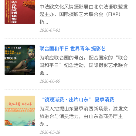
中法欧文化风情摄影展由北京法语联盟发
起主办，国际摄影艺术联合会（FIAP）
指...
2026-07-01
联合国和平日 世界青年 摄影艺
为响应联合国的号召，配合国家的“联合
国和平日”纪念活动，国际摄影艺术联合
会...
2026-06-09
“镜观消费・出片山东” 夏季消费
为深入挖掘山东夏季消费新场景，激发文
旅融合与消费活力，由山东省商务厅主
办...
2026-05-28