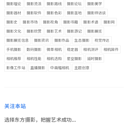
摄影理论
摄影流派
摄影路线
摄影论坛
摄影美学
摄影器材
摄影软件
摄影色彩
摄影圣地
摄影师访谈
摄影史
摄影市场
摄影视角
摄影书籍
摄影术语
摄影网
摄影文化
摄影欣赏
摄影艺术
摄影游记
摄影展览
摄影展览信息
摄影资讯
摄影作品
生态摄影
视觉传达
手机摄影
数码摄影
微单相机
稳定器
相机测评
相机固件
相机推荐
相机性能
相机选购
星空摄影
延时摄影
影像工作站
直播摄影
中画幅相机
主题创意
关注本站
选择东方摄影，把握艺术成功...