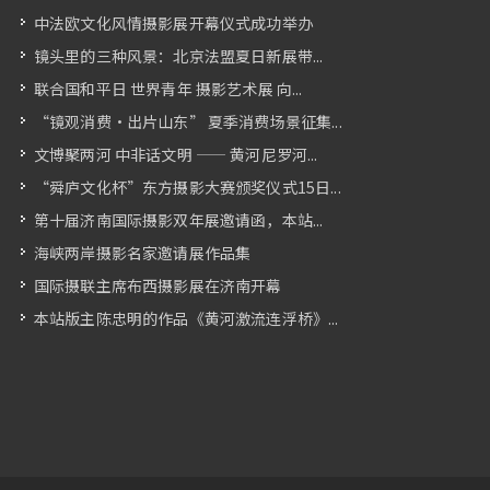
中法欧文化风情摄影展开幕仪式成功举办
镜头里的三种风景：北京法盟夏日新展带...
联合国和平日 世界青年 摄影艺术展 向...
“镜观消费・出片山东” 夏季消费场景征集...
文博聚两河 中非话文明 —— 黄河尼罗河...
“舜庐文化杯”东方摄影大赛颁奖仪式15日...
第十届济南国际摄影双年展邀请函，本站...
海峡两岸摄影名家邀请展作品集
国际摄联主席布西摄影展在济南开幕
本站版主陈忠明的作品《黄河激流连浮桥》...