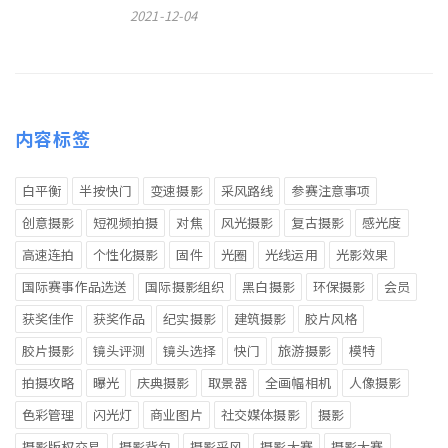
2021-12-04
内容标签
白平衡
半按快门
变速摄影
采风路线
参赛注意事项
创意摄影
短视频拍摄
对焦
风光摄影
复古摄影
感光度
高速连拍
个性化摄影
固件
光圈
光线运用
光影效果
国际赛事作品选送
国际摄影组织
黑白摄影
环保摄影
会员
获奖佳作
获奖作品
纪实摄影
建筑摄影
胶片风格
胶片摄影
镜头评测
镜头选择
快门
旅游摄影
模特
拍摄攻略
曝光
庆典摄影
取景器
全画幅相机
人像摄影
色彩管理
闪光灯
商业图片
社交媒体摄影
摄影
摄影版权交易
摄影背包
摄影采风
摄影大赛
摄影大赛