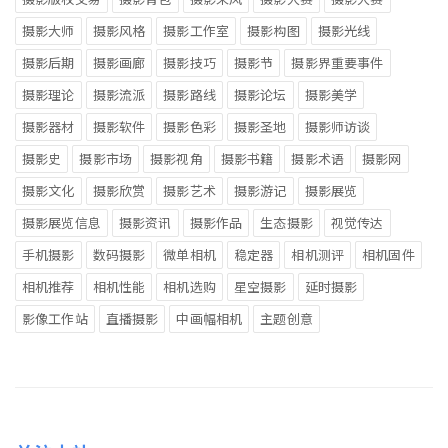
摄影大师
摄影风格
摄影工作室
摄影构图
摄影光线
摄影后期
摄影画廊
摄影技巧
摄影节
摄影界重要事件
摄影理论
摄影流派
摄影路线
摄影论坛
摄影美学
摄影器材
摄影软件
摄影色彩
摄影圣地
摄影师访谈
摄影史
摄影市场
摄影视角
摄影书籍
摄影术语
摄影网
摄影文化
摄影欣赏
摄影艺术
摄影游记
摄影展览
摄影展览信息
摄影资讯
摄影作品
生态摄影
视觉传达
手机摄影
数码摄影
微单相机
稳定器
相机测评
相机固件
相机推荐
相机性能
相机选购
星空摄影
延时摄影
影像工作站
直播摄影
中画幅相机
主题创意