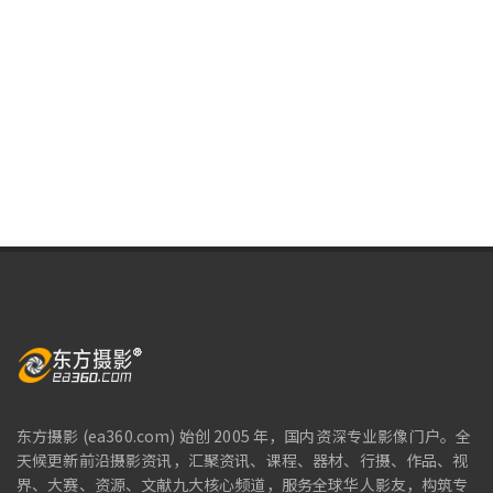
东方摄影 (ea360.com) 始创 2005 年，国内资深专业影像门户。全
天候更新前沿摄影资讯，汇聚资讯、课程、器材、行摄、作品、视
界、大赛、资源、文献九大核心频道，服务全球华人影友，构筑专