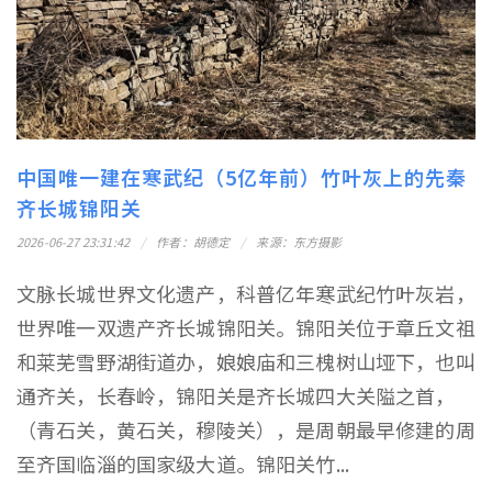
中国唯一建在寒武纪（5亿年前）竹叶灰上的先秦
齐长城锦阳关
2026-06-27 23:31:42
作者：胡德定
来源：东方摄影
文脉长城世界文化遗产，科普亿年寒武纪竹叶灰岩，
世界唯一双遗产齐长城锦阳关。锦阳关位于章丘文祖
和莱芜雪野湖街道办，娘娘庙和三槐树山垭下，也叫
通齐关，长春岭，锦阳关是齐长城四大关隘之首，
（青石关，黄石关，穆陵关），是周朝最早修建的周
至齐国临淄的国家级大道。锦阳关竹...