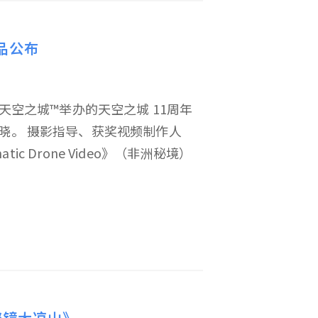
品公布
el 天空之城™举办的天空之城 11周年
晓。 摄影指导、获奖视频制作人
inematic Drone Video》（非洲秘境）
秘镜大凉山》