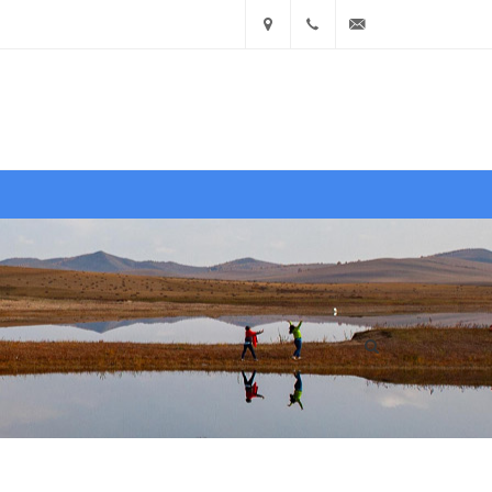
中国
400
info@ea360.com
• 山
900
东省济
1551
南市历
文献
图库
商城
下区舜
耕路
作品
视界
大赛
资源
文献
14号