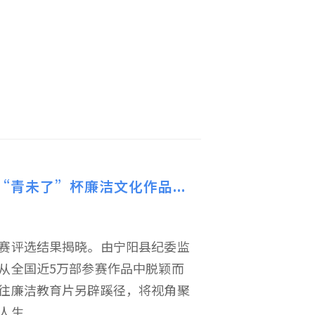
青未了”杯廉洁文化作品...
赛评选结果揭晓。由宁阳县纪委监
从全国近5万部参赛作品中脱颖而
往廉洁教育片另辟蹊径，将视角聚
...