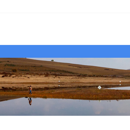
行摄
作品
视界
大赛
资源
聚焦
资讯
课程
器材
行摄