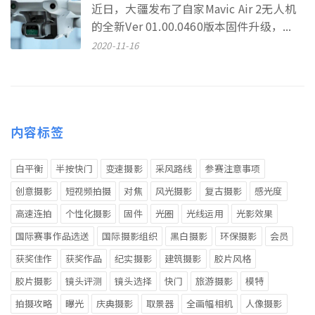
近日，大疆发布了自家Mavic Air 2无人机
的全新Ver 01.00.0460版本固件升级，...
2020-11-16
内容标签
白平衡
半按快门
变速摄影
采风路线
参赛注意事项
创意摄影
短视频拍摄
对焦
风光摄影
复古摄影
感光度
高速连拍
个性化摄影
固件
光圈
光线运用
光影效果
国际赛事作品选送
国际摄影组织
黑白摄影
环保摄影
会员
获奖佳作
获奖作品
纪实摄影
建筑摄影
胶片风格
胶片摄影
镜头评测
镜头选择
快门
旅游摄影
模特
拍摄攻略
曝光
庆典摄影
取景器
全画幅相机
人像摄影