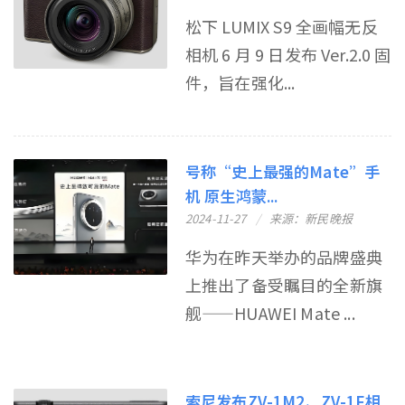
松下 LUMIX S9 全画幅无反
相机 6 月 9 日发布 Ver.2.0 固
件，旨在强化...
号称“史上最强的Mate”手
机 原生鸿蒙...
2024-11-27
来源：新民晚报
华为在昨天举办的品牌盛典
上推出了备受瞩目的全新旗
舰——HUAWEI Mate ...
索尼发布ZV-1M2、ZV-1F相