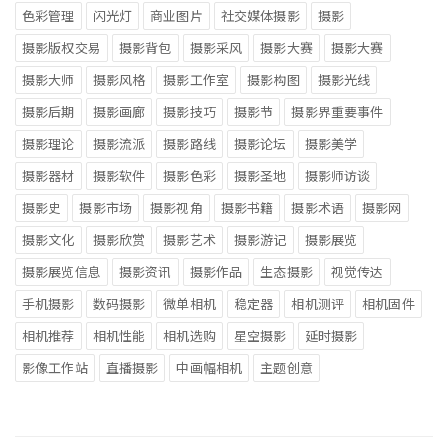
色彩管理
闪光灯
商业图片
社交媒体摄影
摄影
摄影版权交易
摄影背包
摄影采风
摄影大赛
摄影大赛
摄影大师
摄影风格
摄影工作室
摄影构图
摄影光线
摄影后期
摄影画廊
摄影技巧
摄影节
摄影界重要事件
摄影理论
摄影流派
摄影路线
摄影论坛
摄影美学
摄影器材
摄影软件
摄影色彩
摄影圣地
摄影师访谈
摄影史
摄影市场
摄影视角
摄影书籍
摄影术语
摄影网
摄影文化
摄影欣赏
摄影艺术
摄影游记
摄影展览
摄影展览信息
摄影资讯
摄影作品
生态摄影
视觉传达
手机摄影
数码摄影
微单相机
稳定器
相机测评
相机固件
相机推荐
相机性能
相机选购
星空摄影
延时摄影
影像工作站
直播摄影
中画幅相机
主题创意