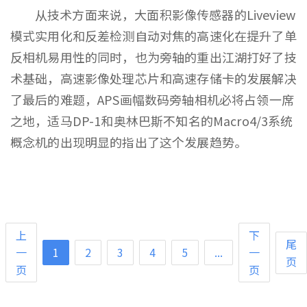
从技术方面来说，大面积影像传感器的Liveview
模式实用化和反差检测自动对焦的高速化在提升了单
反相机易用性的同时，也为旁轴的重出江湖打好了技
术基础，高速影像处理芯片和高速存储卡的发展解决
了最后的难题，APS画幅数码旁轴相机必将占领一席
之地，适马DP-1和奥林巴斯不知名的Macro4/3系统
概念机的出现明显的指出了这个发展趋势。
上
下
尾
一
1
2
3
4
5
...
一
页
页
页