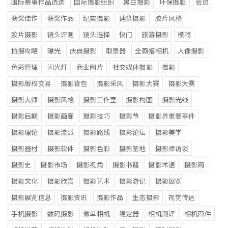
国际赛事作品选送
国际摄影组织
黑白摄影
环保摄影
会员
获奖佳作
获奖作品
纪实摄影
建筑摄影
胶片风格
胶片摄影
镜头评测
镜头选择
快门
旅游摄影
模特
拍摄攻略
曝光
庆典摄影
取景器
全画幅相机
人像摄影
色彩管理
闪光灯
商业图片
社交媒体摄影
摄影
摄影版权交易
摄影背包
摄影采风
摄影大赛
摄影大赛
摄影大师
摄影风格
摄影工作室
摄影构图
摄影光线
摄影后期
摄影画廊
摄影技巧
摄影节
摄影界重要事件
摄影理论
摄影流派
摄影路线
摄影论坛
摄影美学
摄影器材
摄影软件
摄影色彩
摄影圣地
摄影师访谈
摄影史
摄影市场
摄影视角
摄影书籍
摄影术语
摄影网
摄影文化
摄影欣赏
摄影艺术
摄影游记
摄影展览
摄影展览信息
摄影资讯
摄影作品
生态摄影
视觉传达
手机摄影
数码摄影
微单相机
稳定器
相机测评
相机固件