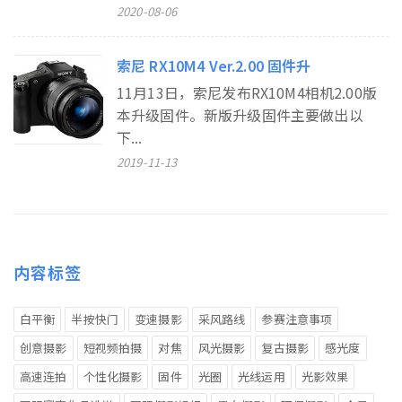
2020-08-06
索尼 RX10M4 Ver.2.00 固件升
​11月13日，索尼发布RX10M4相机2.00版
本升级固件。新版升级固件主要做出以
下...
2019-11-13
内容标签
白平衡
半按快门
变速摄影
采风路线
参赛注意事项
创意摄影
短视频拍摄
对焦
风光摄影
复古摄影
感光度
高速连拍
个性化摄影
固件
光圈
光线运用
光影效果