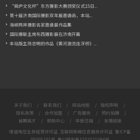
“舜庐文化杯”东方摄影大赛颁奖仪式15日...
第十届济南国际摄影双年展邀请函，本站...
海峡两岸摄影名家邀请展作品集
国际摄联主席布西摄影展在济南开幕
本站版主陈忠明的作品《黄河激流连浮桥》...
关于我们
/
联系我们
/
网站地图
/
版权声明
/
隐私政策
/
合作加盟
/
广告服务
/
预约拍摄
/
诚聘英才
/
帮助中心
/
举报信箱
/
友情链接
增值电信业务经营许可证
互联网新闻信息服务许可证
鲁ICP备
05005101号
鲁公网安备3701021094号