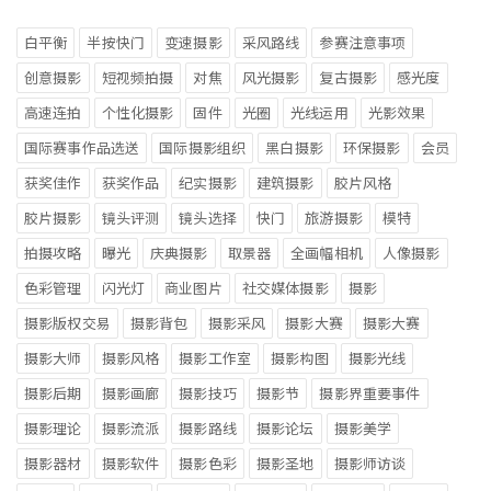
白平衡
半按快门
变速摄影
采风路线
参赛注意事项
创意摄影
短视频拍摄
对焦
风光摄影
复古摄影
感光度
高速连拍
个性化摄影
固件
光圈
光线运用
光影效果
国际赛事作品选送
国际摄影组织
黑白摄影
环保摄影
会员
获奖佳作
获奖作品
纪实摄影
建筑摄影
胶片风格
胶片摄影
镜头评测
镜头选择
快门
旅游摄影
模特
拍摄攻略
曝光
庆典摄影
取景器
全画幅相机
人像摄影
色彩管理
闪光灯
商业图片
社交媒体摄影
摄影
摄影版权交易
摄影背包
摄影采风
摄影大赛
摄影大赛
摄影大师
摄影风格
摄影工作室
摄影构图
摄影光线
摄影后期
摄影画廊
摄影技巧
摄影节
摄影界重要事件
摄影理论
摄影流派
摄影路线
摄影论坛
摄影美学
摄影器材
摄影软件
摄影色彩
摄影圣地
摄影师访谈