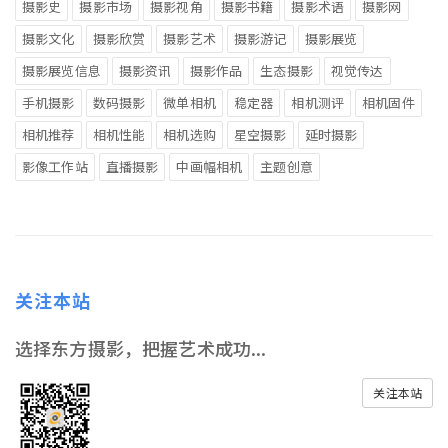
摄影史
摄影市场
摄影视角
摄影书籍
摄影术语
摄影网
摄影文化
摄影欣赏
摄影艺术
摄影游记
摄影展览
摄影展览信息
摄影资讯
摄影作品
生态摄影
视觉传达
手机摄影
数码摄影
微单相机
稳定器
相机测评
相机固件
相机推荐
相机性能
相机选购
星空摄影
延时摄影
影像工作站
直播摄影
中画幅相机
主题创意
关注本站
选择东方摄影，把握艺术成功...
关注本站