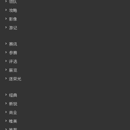
领队
攻略
影像
游记
赛讯
参赛
评选
展览
逐荣光
经典
新锐
商业
唯美
推荐