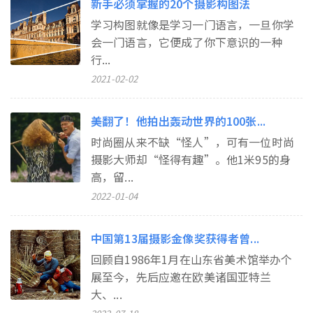
新手必须掌握的20个摄影构图法
学习构图就像是学习一门语言，一旦你学
会一门语言，它便成了你下意识的一种
行...
2021-02-02
美翻了！他拍出轰动世界的100张...
时尚圈从来不缺“怪人”，可有一位时尚
摄影大师却“怪得有趣”。他1米95的身
高，留...
2022-01-04
中国第13届摄影金像奖获得者曾...
回顾自1986年1月在山东省美术馆举办个
展至今，先后应邀在欧美诸国亚特兰
大、...