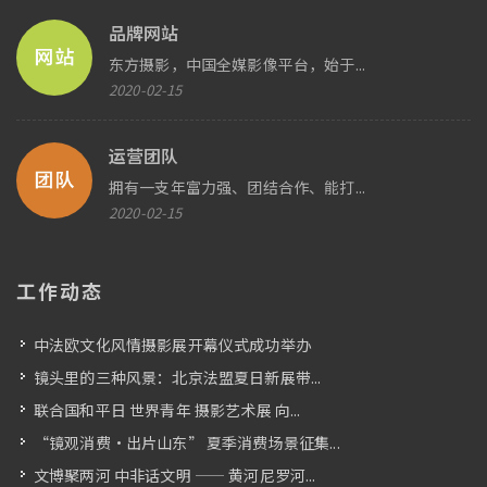
品牌网站
东方摄影，中国全媒影像平台，始于...
2020-02-15
运营团队
拥有一支年富力强、团结合作、能打...
2020-02-15
工作动态
中法欧文化风情摄影展开幕仪式成功举办
镜头里的三种风景：北京法盟夏日新展带...
联合国和平日 世界青年 摄影艺术展 向...
“镜观消费・出片山东” 夏季消费场景征集...
文博聚两河 中非话文明 —— 黄河尼罗河...