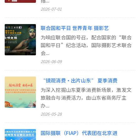
指...
2026-07-01
联合国和平日 世界青年 摄影艺
为响应联合国的号召，配合国家的“联合
国和平日”纪念活动，国际摄影艺术联合
会...
2026-06-09
“镜观消费・出片山东” 夏季消费
为深入挖掘山东夏季消费新场景，激发文
旅融合与消费活力，由山东省商务厅主
办...
2026-05-28
国际摄联（FIAP）代表团在北京进