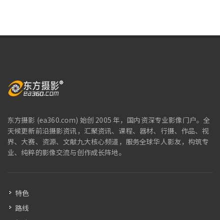
东方摄影 (ea360.com) 始创 2005 年，国内资深专业影像门户。全
天候更新前沿摄影资讯，汇聚资讯、课程、器材、行摄、作品、视
界、大赛、资源、文献九大核心频道，服务全球华人影友，构筑专
业、纯粹的影像交流与创作成长阵地。
特色
路线